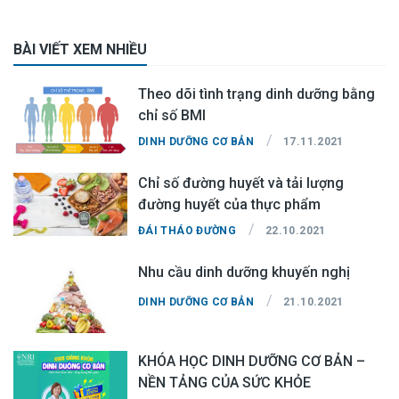
BÀI VIẾT XEM NHIỀU
Theo dõi tình trạng dinh dưỡng bằng
chỉ số BMI
/
DINH DƯỠNG CƠ BẢN
17.11.2021
Chỉ số đường huyết và tải lượng
đường huyết của thực phẩm
/
ĐÁI THÁO ĐƯỜNG
22.10.2021
Nhu cầu dinh dưỡng khuyến nghị
/
DINH DƯỠNG CƠ BẢN
21.10.2021
KHÓA HỌC DINH DƯỠNG CƠ BẢN –
NỀN TẢNG CỦA SỨC KHỎE