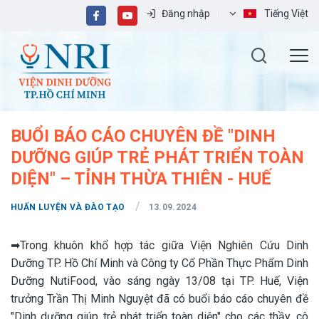
Đăng nhập
Tiếng Việt
BUỔI BÁO CÁO CHUYÊN ĐỀ "DINH
DƯỠNG GIÚP TRẺ PHÁT TRIỂN TOÀN
DIỆN" – TỈNH THỪA THIÊN - HUẾ
/
HUẤN LUYỆN VÀ ĐÀO TẠO
13.09.2024
➡Trong khuôn khổ hợp tác giữa Viện Nghiên Cứu Dinh
Dưỡng TP. Hồ Chí Minh và Công ty Cổ Phần Thực Phẩm Dinh
Dưỡng NutiFood, vào sáng ngày 13/08 tại TP. Huế, Viện
trưởng Trần Thị Minh Nguyệt đã có buổi báo cáo chuyên đề
"Dinh dưỡng giúp trẻ phát triển toàn diện" cho các thầy, cô