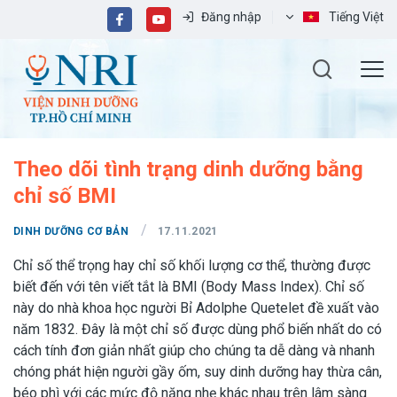
Đăng nhập
Tiếng Việt
Theo dõi tình trạng dinh dưỡng bằng
chỉ số BMI
/
DINH DƯỠNG CƠ BẢN
17.11.2021
Chỉ số thể trọng hay chỉ số khối lượng cơ thể, thường được
biết đến với tên viết tắt là BMI (Body Mass Index). Chỉ số
này do nhà khoa học người Bỉ Adolphe Quetelet đề xuất vào
năm 1832. Đây là một chỉ số được dùng phổ biến nhất do có
cách tính đơn giản nhất giúp cho chúng ta dễ dàng và nhanh
chóng phát hiện người gầy ốm, suy dinh dưỡng hay thừa cân,
béo phì với các mức độ nặng nhẹ khác nhau trên lâm sàng