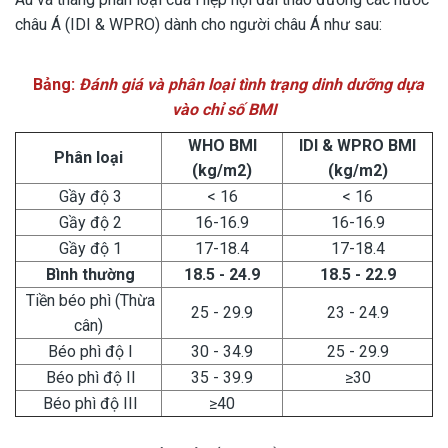
châu Á (IDI & WPRO) dành cho người châu Á như sau:
Bảng:
Đánh giá và phân loại tình trạng dinh dưỡng dựa
vào chỉ số BMI
WHO BMI
IDI & WPRO BMI
Phân loại
(kg/m2)
(kg/m2)
Gầy độ 3
< 16
< 16
Gầy độ 2
16-16.9
16-16.9
Gầy độ 1
17-18.4
17-18.4
Bình thường
18.5 - 24.9
18.5 - 22.9
Tiền béo phì (Thừa
25 - 29.9
23 - 24.9
cân)
Béo phì độ I
30 - 34.9
25 - 29.9
Béo phì độ II
35 - 39.9
≥30
Béo phì độ III
≥40