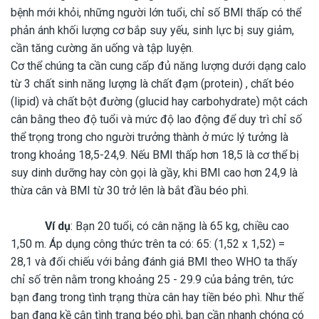
bệnh mới khỏi, những người lớn tuổi, chỉ số BMI thấp có thể
phản ánh khối lượng cơ bắp suy yếu, sinh lực bị suy giảm,
cần tăng cường ăn uống và tập luyện.
Cơ thể chúng ta cần cung cấp đủ năng lượng dưới dạng calo
từ 3 chất sinh năng lượng là chất đạm (protein) , chất béo
(lipid) và chất bột đường (glucid hay carbohydrate) một cách
cân bằng theo độ tuổi và mức độ lao động để duy trì chỉ số
thể trọng trong cho người trưởng thành ở mức lý tưởng là
trong khoảng 18,5-24,9. Nếu BMI thấp hơn 18,5 là cơ thể bị
suy dinh dưỡng hay còn gọi là gầy, khi BMI cao hơn 24,9 là
thừa cân và BMI từ 30 trở lên là bắt đầu béo phì.
Ví dụ
: Bạn 20 tuổi, có cân nặng là 65 kg, chiều cao
1,50 m. Áp dụng công thức trên ta có: 65: (1,52 x 1,52) =
28,1 và đối chiếu với bảng đánh giá BMI theo WHO ta thấy
chỉ số trên nằm trong khoảng 25 - 29.9 của bảng trên, tức
bạn đang trong tình trạng thừa cân hay tiền béo phì. Như thế
bạn đang kề cận tình trạng béo phì, bạn cần nhanh chóng có