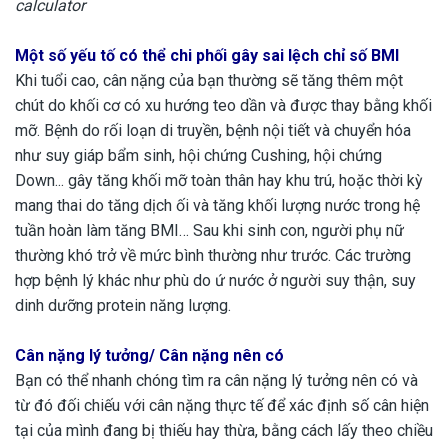
calculator
M
ột số yếu tố có thể chi phối gây sai lệch chỉ số BMI
Khi tuổi cao, cân nặng của bạn thường sẽ tăng thêm một
chút do khối cơ có xu hướng teo dần và được thay bằng khối
mỡ. Bệnh do rối loạn di truyền, bệnh nội tiết và chuyển hóa
như suy giáp bẩm sinh, hội chứng Cushing, hội chứng
Down... gây tăng khối mỡ toàn thân hay khu trú, hoặc thời kỳ
mang thai do tăng dịch ối và tăng khối lượng nước trong hệ
tuần hoàn làm tăng BMI… Sau khi sinh con, người phụ nữ
thường khó trở về mức bình thường như trước. Các trường
hợp bệnh lý khác như phù do ứ nước ở người suy thận, suy
dinh dưỡng protein năng lượng.
Cân nặng lý tưởng/ Cân nặng nên có
Bạn có thể nhanh chóng tìm ra cân nặng lý tưởng nên có và
từ đó đối chiếu với cân nặng thực tế để xác định số cân hiện
tại của mình đang bị thiếu hay thừa, bằng cách lấy theo chiều