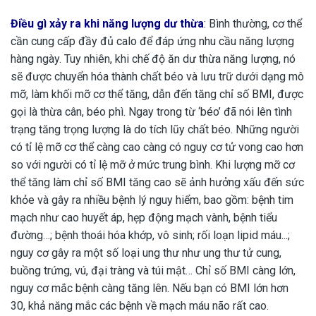
Điều gì xảy ra khi năng lượng dư thừa
:
Bình thường, cơ thể
cần cung cấp đầy đủ calo để đáp ứng nhu cầu năng lượng
hàng ngày. Tuy nhiên, khi chế độ ăn dư thừa năng lượng, nó
sẽ được chuyển hóa thành chất béo và lưu trữ dưới dạng mô
mỡ, làm khối mỡ cơ thể tăng, dẫn đến tăng chỉ số BMI, được
gọi là thừa cân, béo phì. Ngay trong từ ‘béo’ đã nói lên tình
trạng tăng trọng lượng là do tích lũy chất béo. Những người
có tỉ lệ mỡ cơ thể càng cao càng có nguy cơ tử vong cao hơn
so với người có tỉ lệ mỡ ở mức trung bình. Khi lượng mỡ cơ
thể tăng làm chỉ số BMI tăng cao sẽ ảnh hưởng xấu đến sức
khỏe và gây ra nhiều bệnh lý nguy hiểm, bao gồm: bệnh tim
mạch như cao huyết áp, hẹp động mạch vành, bệnh tiểu
đường…; bệnh thoái hóa khớp, vô sinh; rối loạn lipid máu...;
nguy cơ gây ra một số loại ung thư như ung thư tử cung,
buồng trứng, vú, đại tràng và túi mật… Chỉ số BMI càng lớn,
nguy cơ mắc bệnh càng tăng lên. Nếu bạn có BMI lớn hơn
30, khả năng mắc các bệnh về mạch máu não rất cao.