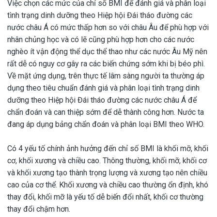
Việc chọn các mức của chỉ số BMI để đánh giá và phân loại
tình trạng dinh dưỡng theo Hiệp hội Đái tháo đường các
nước châu Á có mức thấp hơn so với châu Âu để phù hợp với
nhân chủng học và có lẽ cũng phù hợp hơn cho các nước
nghèo ít vận động thể dục thể thao như các nước Âu Mỹ nên
rất dễ có nguy cơ gây ra các biến chứng sớm khi bị béo phì.
Về mặt ứng dụng, trên thực tế lâm sàng người ta thường áp
dụng theo tiêu chuẩn đánh giá và phân loại tình trạng dinh
dưỡng theo Hiệp hội Đái tháo đường các nước châu Á để
chẩn đoán và can thiệp sớm để dễ thành công hơn. Nước ta
đang áp dụng bảng chẩn đoán và phân loại BMI theo WHO.
Có 4 yếu tố chính ảnh hưởng đến chỉ số BMI là khối mỡ, khối
cơ, khối xương và chiều cao. Thông thường, khối mỡ, khối cơ
và khối xương tạo thành trọng lượng và xương tạo nên chiều
cao của cơ thể. Khối xương và chiều cao thường ổn định, khó
thay đổi, khối mỡ là yếu tố dễ biến đổi nhất, khối cơ thường
thay đổi chậm hơn.