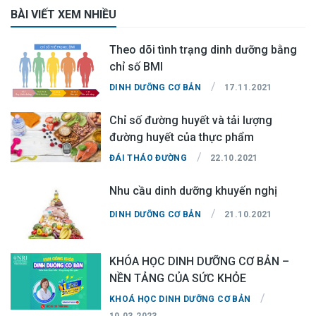
BÀI VIẾT XEM NHIỀU
Theo dõi tình trạng dinh dưỡng bằng
chỉ số BMI
/
DINH DƯỠNG CƠ BẢN
17.11.2021
Chỉ số đường huyết và tải lượng
đường huyết của thực phẩm
/
ĐÁI THÁO ĐƯỜNG
22.10.2021
Nhu cầu dinh dưỡng khuyến nghị
/
DINH DƯỠNG CƠ BẢN
21.10.2021
KHÓA HỌC DINH DƯỠNG CƠ BẢN –
NỀN TẢNG CỦA SỨC KHỎE
/
KHOÁ HỌC DINH DƯỠNG CƠ BẢN