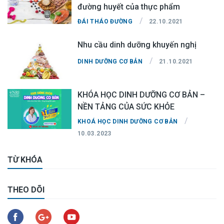
đường huyết của thực phẩm
/
ĐÁI THÁO ĐƯỜNG
22.10.2021
Nhu cầu dinh dưỡng khuyến nghị
/
DINH DƯỠNG CƠ BẢN
21.10.2021
KHÓA HỌC DINH DƯỠNG CƠ BẢN –
NỀN TẢNG CỦA SỨC KHỎE
/
KHOÁ HỌC DINH DƯỠNG CƠ BẢN
10.03.2023
TỪ KHÓA
THEO DÕI