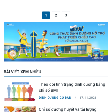
1
2
3
BÀI VIẾT XEM NHIỀU
Theo dõi tình trạng dinh dưỡng bằng
chỉ số BMI
/
DINH DƯỠNG CƠ BẢN
17.11.2021
Chỉ số đường huyết và tải lượng