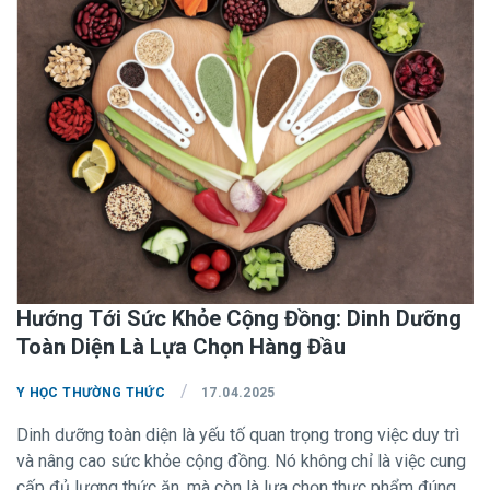
hướng dẫn về chế độ ăn uống khoa học nhằm phòng ngừa
bệnh mãn tính.
Hướng Tới Sức Khỏe Cộng Đồng: Dinh Dưỡng
Toàn Diện Là Lựa Chọn Hàng Đầu
/
Y HỌC THƯỜNG THỨC
17.04.2025
Dinh dưỡng toàn diện là yếu tố quan trọng trong việc duy trì
và nâng cao sức khỏe cộng đồng. Nó không chỉ là việc cung
cấp đủ lượng thức ăn, mà còn là lựa chọn thực phẩm đúng,