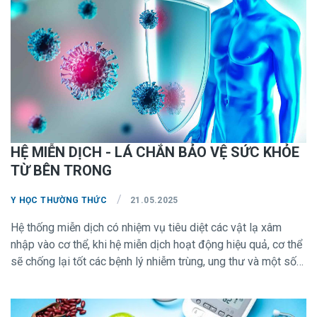
HỆ MIỄN DỊCH - LÁ CHẮN BẢO VỆ SỨC KHỎE
TỪ BÊN TRONG
/
Y HỌC THƯỜNG THỨC
21.05.2025
Hệ thống miễn dịch có nhiệm vụ tiêu diệt các vật lạ xâm
nhập vào cơ thể, khi hệ miễn dịch hoạt động hiệu quả, cơ thể
sẽ chống lại tốt các bệnh lý nhiễm trùng, ung thư và một số
tình trạng khác. Các yếu tố làm suy yếu hệ miễn dịch bao
gồm: căng thẳng (stress), thiếu ngủ, chế độ ăn mất cân
bằng, lối sống ít vận động ... chúng ta hoàn toàn có thể tăng