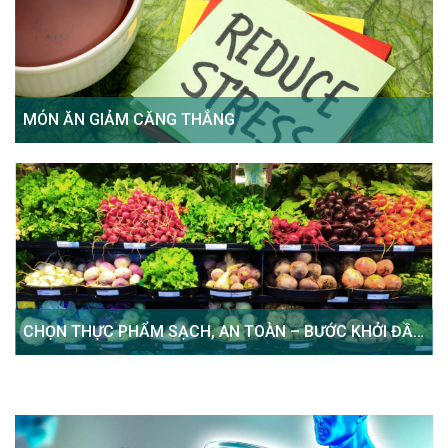
MÓN ĂN GIẢM CĂNG THẲNG
CHỌN THỰC PHẨM SẠCH, AN TOÀN – BƯỚC KHỞI ĐẦU
CHO SỨC KHỎE BỀN VỮNG