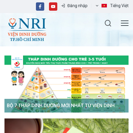
Đăng nhập
Tiếng Việt
BỘ 7 THÁP DINH DƯỠNG MỚI NHẤT TỪ VIỆN DINH
DƯỠNG QUỐC GIA