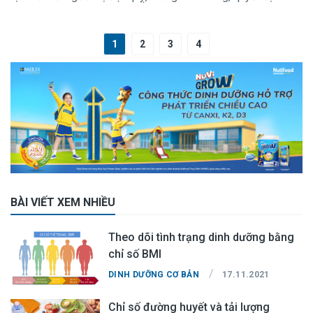
sống cũng như là khả năng phục hồi của bệnh nhân. Vì vậy,
người nhà bệnh nhân cần phải nắm rõ dấu hiệu để nhận biết
1
2
3
4
được đột quỵ.
BÀI VIẾT XEM NHIỀU
Theo dõi tình trạng dinh dưỡng bằng
chỉ số BMI
/
DINH DƯỠNG CƠ BẢN
17.11.2021
Chỉ số đường huyết và tải lượng