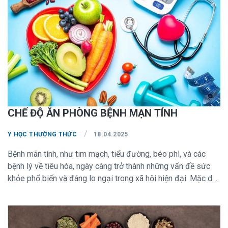
cường sức mạnh của hệ miễn dịch bằng dinh dưỡng đúng
cách và thực hiện lối sống lành mạnh.
CHẾ ĐỘ ĂN PHÒNG BỆNH MẠN TÍNH
/
Y HỌC THƯỜNG THỨC
18.04.2025
Bệnh mãn tính, như tim mạch, tiểu đường, béo phì, và các
bệnh lý về tiêu hóa, ngày càng trở thành những vấn đề sức
khỏe phổ biến và đáng lo ngại trong xã hội hiện đại. Mặc dù
có nhiều yếu tố ảnh hưởng đến sức khỏe, chế độ ăn uống
hợp lý được xem là một trong những phương pháp hiệu quả
nhất để phòng ngừa các bệnh lý mãn tính. Trong bài viết này,
Viện Nghiên Cứu Dinh Dưỡng TP.HCM sẽ cung cấp những