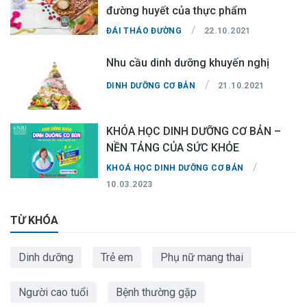
đường huyết của thực phẩm
/
ĐÁI THÁO ĐƯỜNG
22.10.2021
Nhu cầu dinh dưỡng khuyến nghị
/
DINH DƯỠNG CƠ BẢN
21.10.2021
KHÓA HỌC DINH DƯỠNG CƠ BẢN –
NỀN TẢNG CỦA SỨC KHỎE
/
KHOÁ HỌC DINH DƯỠNG CƠ BẢN
10.03.2023
TỪ KHÓA
Dinh dưỡng
Trẻ em
Phụ nữ mang thai
Người cao tuổi
Bệnh thường gặp