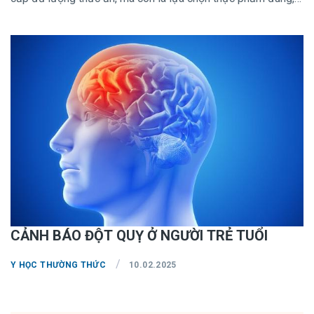
cân đối các nhóm dinh dưỡng và đảm bảo hấp thu tối đa để
cơ thể hoạt động hiệu quả.
CẢNH BÁO ĐỘT QUỴ Ở NGƯỜI TRẺ TUỔI
/
Y HỌC THƯỜNG THỨC
10.02.2025