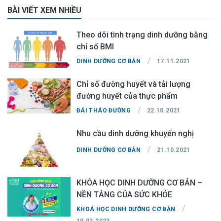
BÀI VIẾT XEM NHIỀU
Theo dõi tình trạng dinh dưỡng bằng
chỉ số BMI
/
DINH DƯỠNG CƠ BẢN
17.11.2021
Chỉ số đường huyết và tải lượng
đường huyết của thực phẩm
/
ĐÁI THÁO ĐƯỜNG
22.10.2021
Nhu cầu dinh dưỡng khuyến nghị
/
DINH DƯỠNG CƠ BẢN
21.10.2021
KHÓA HỌC DINH DƯỠNG CƠ BẢN –
NỀN TẢNG CỦA SỨC KHỎE
/
KHOÁ HỌC DINH DƯỠNG CƠ BẢN