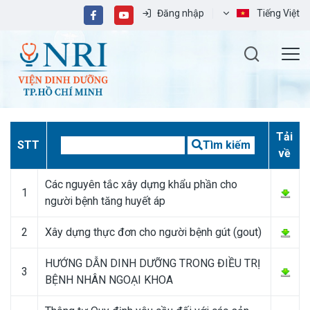
Đăng nhập
Tiếng Việt
Tải
STT
Tìm kiếm
về
Các nguyên tắc xây dựng khẩu phần cho
1
người bệnh tăng huyết áp
2
Xây dựng thực đơn cho người bệnh gút (gout)
HƯỚNG DẪN DINH DƯỠNG TRONG ĐIỀU TRỊ
3
BỆNH NHÂN NGOẠI KHOA