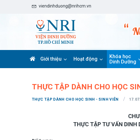
viendinhduong@nrihcm.vn
Khóa học
Giới thiệu
Hoạt động
Dinh Dưỡng
THỰC TẬP DÀNH CHO HỌC SI
/
THỰC TẬP DÀNH CHO HỌC SINH - SINH VIÊN
17.07
CHƯ
THỰC TẬP TƯ VẤN DINH