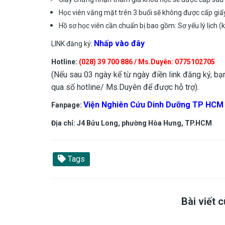
Học viên vắng mặt trên 3 buổi sẽ không được cấp giấ
Hồ sơ học viên cần chuẩn bị bao gồm: Sơ yếu lý lịch
N
hấp vào đây
LINK đăng ký:
Hotline:
(028) 39 700 886 /
Ms.Duyên: 0775102705
(Nếu sau 03 ngày kể từ ngày điền link đăng ký, bạn
qua số hotline/ Ms.Duyên
để được hỗ trợ).
Viện Nghiên Cứu Dinh Dưỡng TP HCM 
Fanpage:
Địa chỉ:
J4 Bửu Long, phường Hòa Hưng, TP.HCM
Tags
Bài viết 