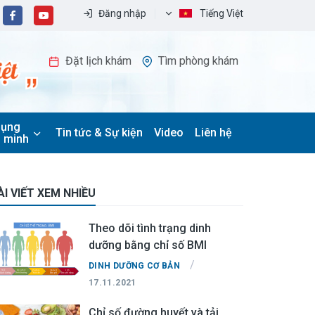
Đăng nhập
Tiếng Việt
Đặt lịch khám
Tìm phòng khám
dụng
Tin tức & Sự kiện
Video
Liên hệ
 minh
ÀI VIẾT XEM NHIỀU
Theo dõi tình trạng dinh
dưỡng bằng chỉ số BMI
/
DINH DƯỠNG CƠ BẢN
17.11.2021
Chỉ số đường huyết và tải