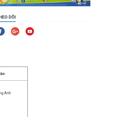
HEO DÕI
dẫn
ng Anh