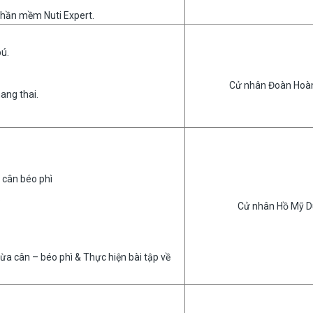
phần mềm Nuti Expert.
ú.
Cử nhân Đoàn Hoà
ang thai.
 cân béo phì
.
Cử nhân Hồ Mỹ 
a cân – béo phì & Thực hiện bài tập về