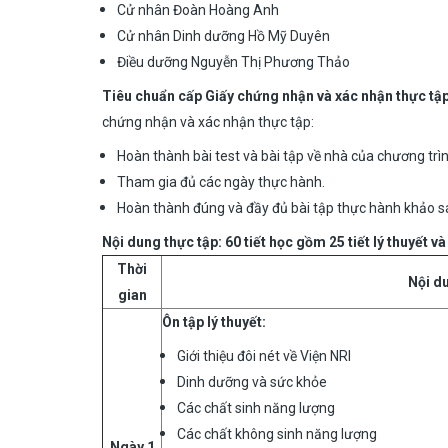
Cử nhân Đoàn Hoàng Anh
Cử nhân Dinh dưỡng Hồ Mỹ Duyên
Điều dưỡng Nguyễn Thị Phương Thảo
Tiêu chuẩn cấp Giấy chứng nhận và xác nhận thực tậ
chứng nhận và xác nhận thực tập:
Hoàn thành bài test và bài tập về nhà của chương trìn
Tham gia đủ các ngày thực hành.
Hoàn thành đúng và đầy đủ bài tập thực hành khảo s
Nội dung thực tập:
60 tiết học gồm 25 tiết lý thuyết và
Thờ
i
Nội d
gian
Ôn t
ậ
p l
ý
thuy
ế
t
:
Giới thiệu đôi nét về Viện NRI
Dinh dưỡng và sức khỏe
Các chất sinh năng lượng
Các chất không sinh năng lượng
Ngày 1