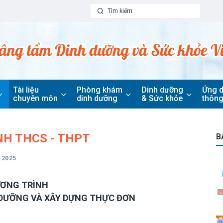
Tài liệu
Phòng khám
Dinh dưỡng
Ứng 
chuyên môn
dinh dưỡng
& Sức khỏe
thông
NH THCS - THPT
B
.2025
ƠNG TRÌNH
 DƯỠNG VÀ XÂY DỰNG THỰC ĐƠN