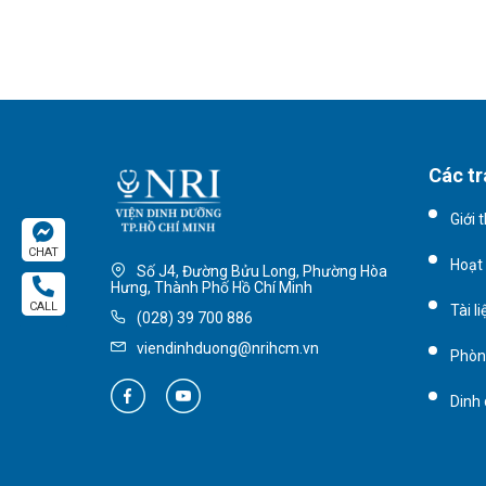
Các tr
Giới 
CHAT
Hoạt
Số J4, Đường Bửu Long, Phường Hòa
Hưng, Thành Phố Hồ Chí Minh
CALL
Tài l
(028) 39 700 886
viendinhduong@nrihcm.vn
Phòn
Dinh