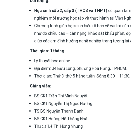
Đối tượng:
Học sinh cấp 2, cấp 3 (THCS và THPT)
có quan tâm
nghiệm môi trường học tập và thực hành tại Viện Ng
Chương trình giúp học sinh hiểu rõ hơn về vai trò củ
như đo chiều cao – cân nặng, khảo sát khẩu phần, đọ
giúp các em định hướng nghề nghiệp trong tương lai 
Thời gian: 1 tháng
Lý thuyết học online.
Địa điểm: J4 Bửu Long, phường Hòa Hưng, TP.HCM.
Thời gian: Thứ 3, thứ 5 hằng tuần. Sáng 8:30 – 11:30;
Giảng viên:
BS.CK1 Trần Thị Minh Nguyệt
BS.CK1 Nguyễn Thị Ngọc Hương
TS.BS Nguyễn Thanh Danh
BS.CK1 Hoàng Hồ Thống Nhất
Thạc sĩ Lê Thị Hồng Nhung