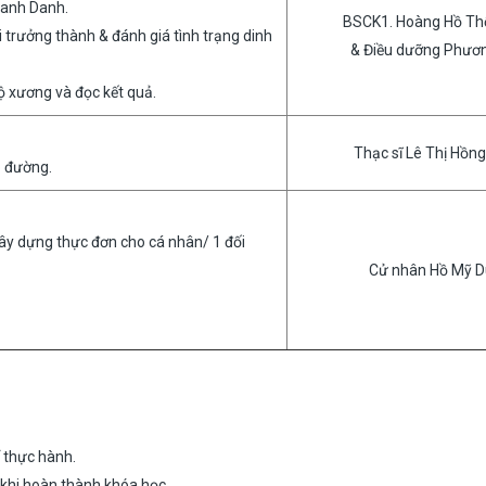
hanh Danh.
BSCK1. Hoàng Hồ Th
 trưởng thành & đánh giá tình trạng dinh
& Điều dưỡng Phươ
 xương và đọc kết quả.
Thạc sĩ Lê Thị Hồn
o đường.
ây dựng thực đơn cho cá nhân/ 1 đối
Cử nhân Hồ Mỹ 
 thực hành.
khi hoàn thành khóa học.