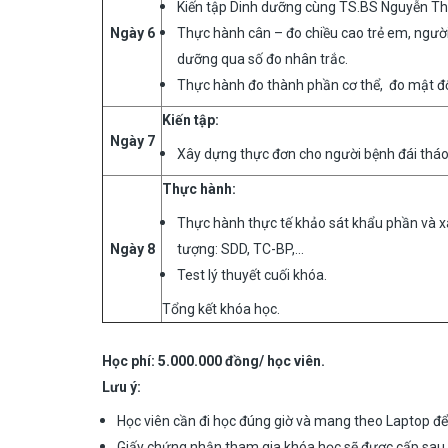
Kiến tập Dinh dưỡng cùng TS.BS Nguyễn T
Ngày 6
Thực hành cân – đo chiều cao trẻ em, người
dưỡng qua số đo nhân trắc.
Thực hành đo thành phần cơ thể, đo mật độ
Kiến tập:
Ngày 7
Xây dựng thực đơn cho người bệnh đái thá
Thực hành:
Thực hành thực tế khảo sát khẩu phần và x
Ngày 8
tượng: SDD, TC-BP,...
Test lý thuyết cuối khóa.
Tổng kết khóa học.
Học phí:
5.000.000 đồng/ học viên.
Lưu ý:
Học viên cần đi học đúng giờ và mang theo Laptop để
Giấy chứng nhận tham gia khóa học sẽ được cấp sau 