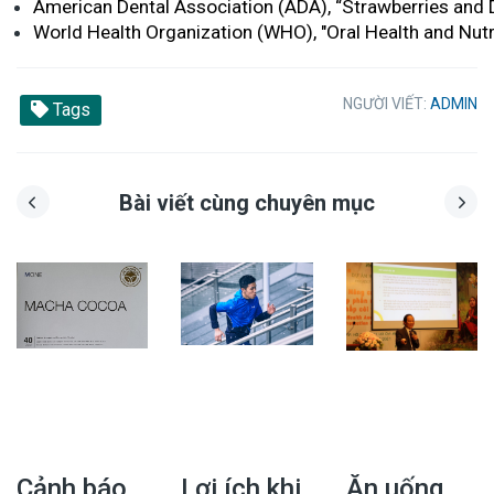
American Dental Association (ADA), “Strawberries and D
World Health Organization (WHO), "Oral Health and Nutri
NGƯỜI VIẾT:
ADMIN
Tags
Bài viết cùng chuyên mục
Cảnh báo
Lợi ích khi
Ăn uống