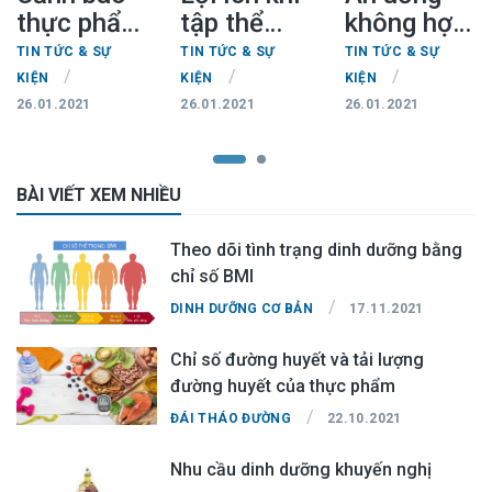
thực phẩm
tập thể
không hợp
bảo vệ sức
dục dưới
lý, trẻ em
TIN TỨC & SỰ
TIN TỨC & SỰ
TIN TỨC & SỰ
khỏe chứa
trời lạnh
nhà 'có
/
/
/
KIỆN
KIỆN
KIỆN
tân dược
điều kiện'
26.01.2021
26.01.2021
26.01.2021
trái phép,
cũng thấp
nguy hại
còi
cho người
BÀI VIẾT XEM NHIỀU
dùng
Theo dõi tình trạng dinh dưỡng bằng
chỉ số BMI
/
DINH DƯỠNG CƠ BẢN
17.11.2021
Chỉ số đường huyết và tải lượng
đường huyết của thực phẩm
/
ĐÁI THÁO ĐƯỜNG
22.10.2021
Nhu cầu dinh dưỡng khuyến nghị