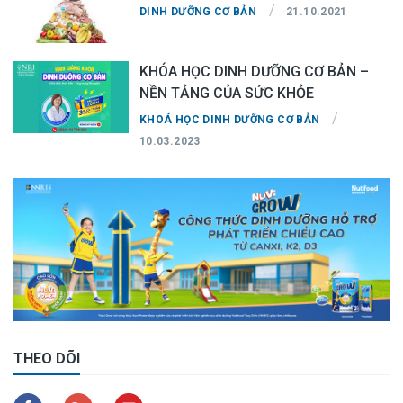
/
DINH DƯỠNG CƠ BẢN
21.10.2021
KHÓA HỌC DINH DƯỠNG CƠ BẢN –
NỀN TẢNG CỦA SỨC KHỎE
/
KHOÁ HỌC DINH DƯỠNG CƠ BẢN
10.03.2023
THEO DÕI