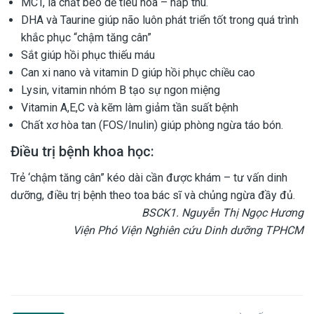
MCT, là chất béo dễ tiêu hóa – hấp thu.
DHA và Taurine giúp não luôn phát triển tốt trong quá trình
khắc phục “chậm tăng cân”
Sắt giúp hồi phục thiếu máu
Can xi nano và vitamin D giúp hồi phục chiều cao
Lysin, vitamin nhóm B tạo sự ngon miệng
Vitamin A,E,C và kẽm làm giảm tần suất bệnh
Chất xơ hòa tan (FOS/Inulin) giúp phòng ngừa táo bón.
Điều trị bệnh khoa học:
Trẻ ‘chậm tăng cân” kéo dài cần được khám – tư vấn dinh
dưỡng, điều trị bệnh theo toa bác sĩ và chủng ngừa đầy đủ.
BSCK1. Nguyễn Thị Ngọc Hương
Viện Phó Viện Nghiên cứu Dinh dưỡng TPHCM