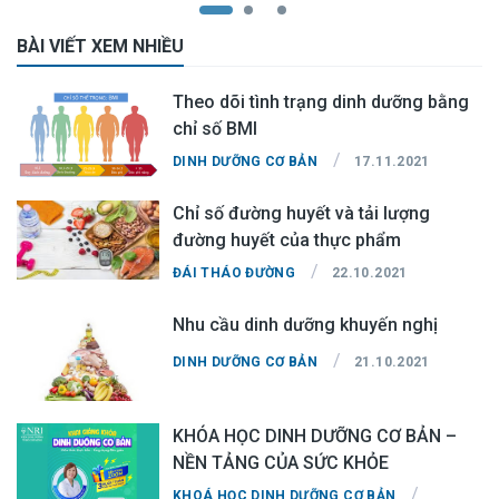
BÀI VIẾT XEM NHIỀU
Theo dõi tình trạng dinh dưỡng bằng
chỉ số BMI
/
DINH DƯỠNG CƠ BẢN
17.11.2021
Chỉ số đường huyết và tải lượng
đường huyết của thực phẩm
/
ĐÁI THÁO ĐƯỜNG
22.10.2021
Nhu cầu dinh dưỡng khuyến nghị
/
DINH DƯỠNG CƠ BẢN
21.10.2021
KHÓA HỌC DINH DƯỠNG CƠ BẢN –
NỀN TẢNG CỦA SỨC KHỎE
/
KHOÁ HỌC DINH DƯỠNG CƠ BẢN