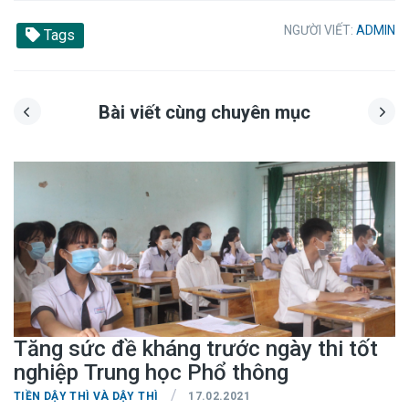
NGƯỜI VIẾT:
ADMIN
Tags
Bài viết cùng chuyên mục
Tăng sức đề kháng trước ngày thi tốt
nghiệp Trung học Phổ thông
/
TIỀN DẬY THÌ VÀ DẬY THÌ
17.02.2021