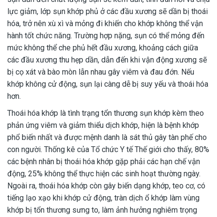
lực giảm, lớp sụn khớp phủ ở các đầu xương sẽ dần bị thoái
hóa, trở nên xù xì và mỏng đi khiến cho khớp không thể vận
hành tốt chức năng. Trường hợp nặng, sụn có thể mỏng đến
mức không thể che phủ hết đầu xương, khoảng cách giữa
các đầu xương thu hẹp dần, dẫn đến khi vận động xương sẽ
bị cọ xát và bào mòn lẫn nhau gây viêm và đau đớn. Nếu
khớp không cử động, sụn lại càng dễ bị suy yếu và thoái hóa
hơn.
Thoái hóa khớp là tình trạng tổn thương sụn khớp kèm theo
phản ứng viêm và giảm thiểu dịch khớp, hiện là bệnh khớp
phổ biến nhất và được mệnh danh là sát thủ gây tàn phế cho
con người. Thống kê của Tổ chức Y tế Thế giới cho thấy, 80%
các bệnh nhân bị thoái hóa khớp gặp phải các hạn chế vận
động, 25% không thể thực hiện các sinh hoạt thường ngày.
Ngoài ra, thoái hóa khớp còn gây biến dạng khớp, teo cơ, có
tiếng lạo xạo khi khớp cử động, tràn dịch ổ khớp làm vùng
khớp bị tổn thương sưng to, làm ảnh hưởng nghiêm trọng