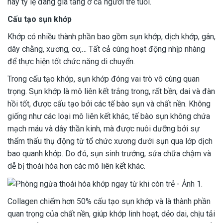
nay tỷ lệ đang gia tăng ở cả người trẻ tuổi.
Cấu tạo sụn khớp
Khớp có nhiều thành phần bao gồm sụn khớp, dịch khớp, gân,
dây chằng, xương, cơ,… Tất cả cùng hoạt động nhịp nhàng
để thực hiện tốt chức năng di chuyển.
Trong cấu tạo khớp, sụn khớp đóng vai trò vô cùng quan
trọng. Sụn khớp là mô liên kết trắng trong, rất bền, dai và đàn
hồi tốt, được cấu tạo bởi các tế bào sụn và chất nền. Không
giống như các loại mô liên kết khác, tế bào sụn không chứa
mạch máu và dây thần kinh, mà được nuôi dưỡng bởi sự
thẩm thấu thụ động từ tổ chức xương dưới sụn qua lớp dịch
bao quanh khớp. Do đó, sụn sinh trưởng, sửa chữa chậm và
dễ bị thoái hóa hơn các mô liên kết khác.
Collagen chiếm hơn 50% cấu tạo sụn khớp và là thành phần
quan trọng của chất nền, giúp khớp linh hoạt, dẻo dai, chịu tải