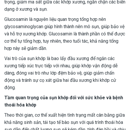
trọng, giảm ma sát giữa các khớp xương, ngăn chặn các biến
dạng ở xương và sụn.
Glucosamin là nguyên liệu quan trọng tổng hợp nên
glycosaminoglycan giúp hình thành nên mô sụn, giúp bảo vệ
và hỗ trợ xương khớp. Glucosamin là thành phần có thể được
cơ thể tự tổng hợp, tuy nhiên, theo tuổi tác, khả năng tổng
hợp này sẽ giảm dần.
Vai trò của sụn khớp là bao lấy đầu xương để ngăn các
xương tiếp xúc trực tiếp với nhau, giúp khớp vận động dễ
dàng, đóng vai trò như lớp đệm bảo vệ, giúp giảm chấn
động và tránh sự cọ xát giữa hai đầu xương khi khớp cử
động.
Tầm quan trọng của sụn khớp đối với sức khỏe và bệnh
thoái hóa khớp
Theo thời gian, cơ thể xuất hiện tình trạng mất cân bằng giữa
khả năng sinh sản, tái tạo tế bào sụn với quá trình thoái hóa
sụn dẫn đến chất lượng sụn sẽ kém dần, tính đàn hồi và chịu