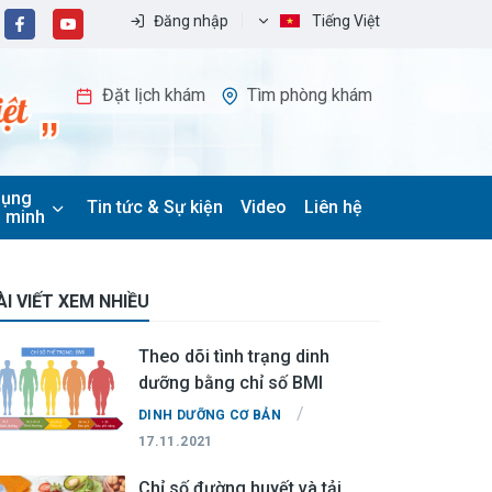
Đăng nhập
Tiếng Việt
Đặt lịch khám
Tìm phòng khám
dụng
Tin tức & Sự kiện
Video
Liên hệ
 minh
ÀI VIẾT XEM NHIỀU
Theo dõi tình trạng dinh
dưỡng bằng chỉ số BMI
/
DINH DƯỠNG CƠ BẢN
17.11.2021
Chỉ số đường huyết và tải