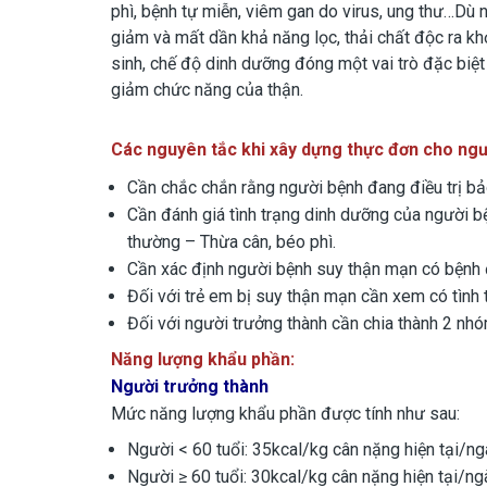
phì, bệnh tự miễn, viêm gan do virus, ung thư…Dù 
giảm và mất dần khả năng lọc, thải chất độc ra khỏ
sinh, chế độ dinh dưỡng đóng một vai trò đặc biệt
giảm chức năng của thận.
Các
nguyên tắc khi xây dựng thực đơn cho ngườ
Cần chắc chắn rằng người bệnh đang điều trị b
Cần đánh giá tình trạng dinh dưỡng của người b
thường – Thừa cân, béo phì.
Cần xác định người bệnh suy thận mạn có bệnh
Đối với trẻ em bị suy thận mạn cần xem có tình 
Đối với người trưởng thành cần chia thành 2 nhóm
Năng lượng khẩu phần:
Người trưởng thành
Mức năng lượng khẩu phần được tính như sau:
Người < 60 tuổi: 35kcal/kg cân nặng hiện tại/ng
Người ≥ 60 tuổi: 30kcal/kg cân nặng hiện tại/ng