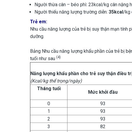
Người thừa cân – béo phì: 23kcal/kg cân nặng hi
Người thiếu năng lượng trường diễn:
35
kcal
/kg 
Trẻ em:
Nhu cầu năng lượng của trẻ bị suy thận mạn tính ph
dưỡng.
Bảng Nhu cầu năng lượng khẩu phần của trẻ bị bện
(4)
tuổi như sau
Năng lượng khẩu phần cho t
rẻ
suy thận điều tr
(Kcal/kg thể trọng/ngày)
Tháng tuổi
Mức khởi đầu
0
93
1
93
2
93
3
82