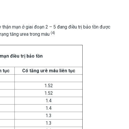
 thận mạn ở giai đoạn 2 – 5 đang điều trị bảo tồn được
(4)
h trạng tăng urea trong máu
mạn điều trị bảo tồn
n tục
Có tăng urê máu liên tục
1.52
1.52
1.4
1.4
1.3
1.3