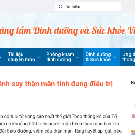
Tài liệu
Phòng khám
Dinh dưỡng
Ứng 
chuyên môn
dinh dưỡng
& Sức khỏe
thông
nh suy thận mãn tính đang điều trị
B
h có tỉ lệ tử vong cao nhất thế giới.Theo thống kê của Tổ
iới có khoảng 500 triệu người mắc bệnh thận mạn tính. Có
đái tháo đường, viêm cầu thận mạn, tăng huyết áp, gút, béo