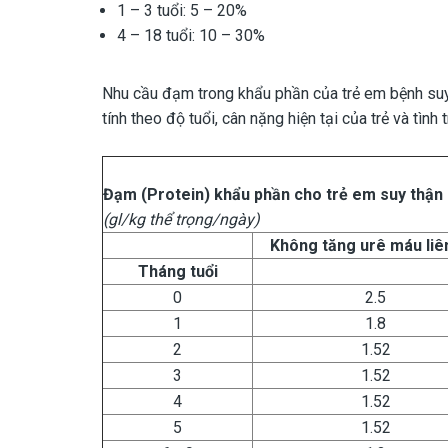
1 – 3 tuổi: 5 – 20%
4 – 18 tuổi: 10 – 30%
Nhu cầu đạm trong khẩu phần của trẻ em bệnh suy
tính theo độ tuổi, cân nặng hiện tại của trẻ và tìn
Đạm (Protein) khẩu phần cho t
rẻ
em suy thận 
(gl/kg thể trọng/ngày)
Không tăng urê máu liê
Tháng tuổi
0
2.5
1
1.8
2
1.52
3
1.52
4
1.52
5
1.52