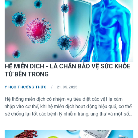
HỆ MIỄN DỊCH - LÁ CHẮN BẢO VỆ SỨC KHỎE
TỪ BÊN TRONG
/
Y HỌC THƯỜNG THỨC
21.05.2025
Hệ thống miễn dịch có nhiệm vụ tiêu diệt các vật lạ xâm
nhập vào cơ thể, khi hệ miễn dịch hoạt động hiệu quả, cơ thể
sẽ chống lại tốt các bệnh lý nhiễm trùng, ung thư và một số
tình trạng khác. Các yếu tố làm suy yếu hệ miễn dịch bao
gồm: căng thẳng (stress), thiếu ngủ, chế độ ăn mất cân
bằng, lối sống ít vận động ... chúng ta hoàn toàn có thể tăng