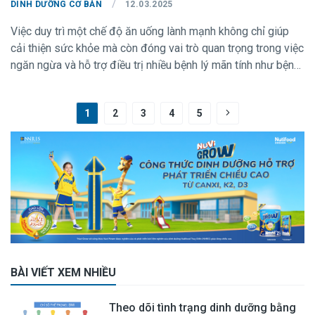
/
DINH DƯỠNG CƠ BẢN
12.03.2025
Việc duy trì một chế độ ăn uống lành mạnh không chỉ giúp
cải thiện sức khỏe mà còn đóng vai trò quan trọng trong việc
ngăn ngừa và hỗ trợ điều trị nhiều bệnh lý mãn tính như bệnh
tim mạch, tiểu đường và các vấn đề viêm nhiễm. Trong đó,
thực phẩm chống viêm đóng vai trò thiết yếu trong việc giảm
1
2
3
4
5
thiểu tình trạng viêm và bảo vệ sức khỏe. Hãy cùng Viện
Nghiên cứu Dinh dưỡng TP.HCM tìm hiểu về thực phẩm
chống viêm, từ đó giúp bạn hiểu rõ hơn về tầm quan trọng và
cách ngăn ngừa nhé!
BÀI VIẾT XEM NHIỀU
Theo dõi tình trạng dinh dưỡng bằng