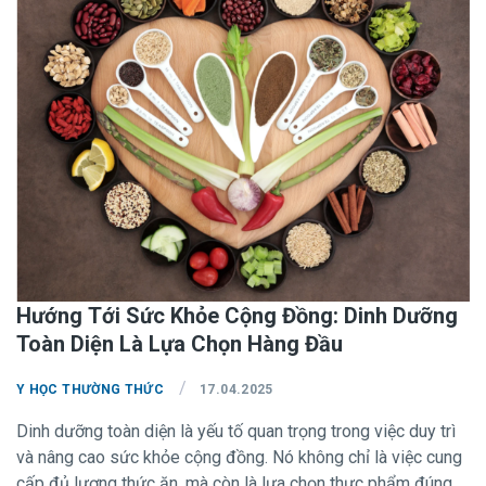
hướng dẫn về chế độ ăn uống khoa học nhằm phòng ngừa
bệnh mãn tính.
Hướng Tới Sức Khỏe Cộng Đồng: Dinh Dưỡng
Toàn Diện Là Lựa Chọn Hàng Đầu
/
Y HỌC THƯỜNG THỨC
17.04.2025
Dinh dưỡng toàn diện là yếu tố quan trọng trong việc duy trì
và nâng cao sức khỏe cộng đồng. Nó không chỉ là việc cung
cấp đủ lượng thức ăn, mà còn là lựa chọn thực phẩm đúng,