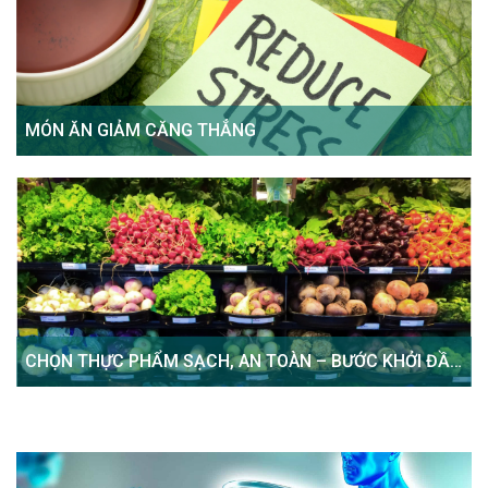
MÓN ĂN GIẢM CĂNG THẲNG
CHỌN THỰC PHẨM SẠCH, AN TOÀN – BƯỚC KHỞI ĐẦU
CHO SỨC KHỎE BỀN VỮNG