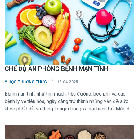
cường sức mạnh của hệ miễn dịch bằng dinh dưỡng đúng
cách và thực hiện lối sống lành mạnh.
CHẾ ĐỘ ĂN PHÒNG BỆNH MẠN TÍNH
/
Y HỌC THƯỜNG THỨC
18.04.2025
Bệnh mãn tính, như tim mạch, tiểu đường, béo phì, và các
bệnh lý về tiêu hóa, ngày càng trở thành những vấn đề sức
khỏe phổ biến và đáng lo ngại trong xã hội hiện đại. Mặc dù
có nhiều yếu tố ảnh hưởng đến sức khỏe, chế độ ăn uống
hợp lý được xem là một trong những phương pháp hiệu quả
nhất để phòng ngừa các bệnh lý mãn tính. Trong bài viết này,
Viện Nghiên Cứu Dinh Dưỡng TP.HCM sẽ cung cấp những