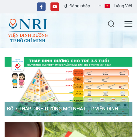
Đăng nhập
Tiếng Việt
BỘ 7 THÁP DINH DƯỠNG MỚI NHẤT TỪ VIỆN DINH
DƯỠNG QUỐC GIA