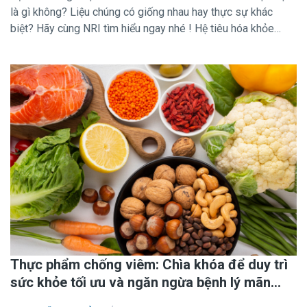
là gì không? Liệu chúng có giống nhau hay thực sự khác
biệt? Hãy cùng NRI tìm hiểu ngay nhé ! Hệ tiêu hóa khỏe
mạnh đóng vai trò rất quan trọng đối với sức khỏe tổng thể
của con người. Một trong những phương pháp hỗ trợ tiêu hóa
hiệu quả hiện nay chính là việc sử dụng men vi sinh và men
tiêu hóa. Mặc dù hai loại men này có chức năng khác nhau,
nhưng khi kết hợp hợp lý, chúng có thể trở thành đồng minh
mạnh mẽ giúp tối ưu hóa quá trình tiêu hóa và mang lại nhiều
lợi ích cho cơ thể.
Thực phẩm chống viêm: Chìa khóa để duy trì
sức khỏe tối ưu và ngăn ngừa bệnh lý mãn
tính