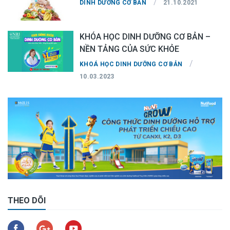
/
DINH DƯỠNG CƠ BẢN
21.10.2021
KHÓA HỌC DINH DƯỠNG CƠ BẢN –
NỀN TẢNG CỦA SỨC KHỎE
/
KHOÁ HỌC DINH DƯỠNG CƠ BẢN
10.03.2023
THEO DÕI