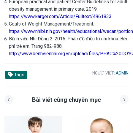
European practical and patient Center Guidelines for adult
obesity management in primary care. 2019.
https://www.karger.com/Article/Fulltext/4961833
Goals of Weight Management/Treatment.
https://www.nhlbi.nih.gov/health/educational/wecan/port
Bệnh viện Nhi Đồng 2. 2016. Phác đồ điều trị nhi khoa. Béo
phì trẻ em. Trang 982-988.
http://www.benhviennhi.org.vn/upload/files/PHAC%20
NGƯỜI VIẾT:
ADMIN
Tags
Bài viết cùng chuyên mục