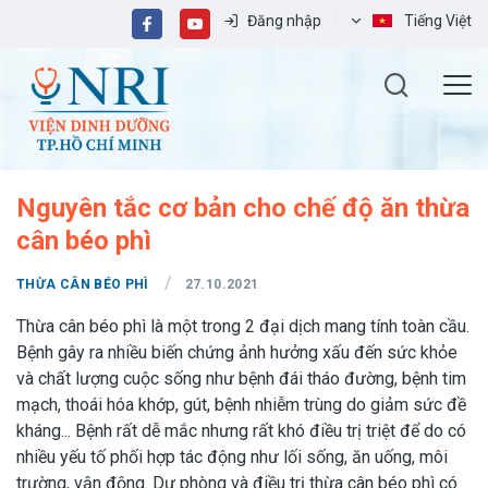
Đăng nhập
Tiếng Việt
Nguyên tắc cơ bản cho chế độ ăn thừa
cân béo phì
/
THỪA CÂN BÉO PHÌ
27.10.2021
Thừa cân béo phì là một trong 2 đại dịch mang tính toàn cầu.
Bệnh gây ra nhiều biến chứng ảnh hưởng xấu đến sức khỏe
và chất lượng cuộc sống như bệnh đái tháo đường, bệnh tim
mạch, thoái hóa khớp, gút, bệnh nhiễm trùng do giảm sức đề
kháng... Bệnh rất dễ mắc nhưng rất khó điều trị triệt để do có
nhiều yếu tố phối hợp tác động như lối sống, ăn uống, môi
trường, vận động. Dự phòng và điều trị thừa cân béo phì có