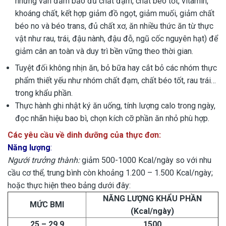
nhưng vẫn đảm bảo đủ chất đạm, chất béo tốt, vitamin,
khoáng chất, kết hợp giảm đồ ngọt, giảm muối, giảm chất
béo no và béo trans, đủ chất xơ, ăn nhiều thức ăn từ thực
vật như rau, trái, đậu nành, đậu đỗ, ngũ cốc nguyên hạt) để
giảm cân an toàn và duy trì bền vững theo thời gian.
Tuyệt đối không nhịn ăn, bỏ bữa hay cắt bỏ các nhóm thực
phẩm thiết yếu như nhóm chất đạm, chất béo tốt, rau trái…
trong khẩu phần.
Thực hành ghi nhật ký ăn uống, tính lượng calo trong ngày,
đọc nhãn hiệu bao bì, chọn kích cỡ phần ăn nhỏ phù hợp.
Các
y
êu cầu về
dinh dưỡng
của thực đơn:
Năng lượng
:
Ngưới trưởng thành:
giảm 500-1000 Kcal/ngày so với nhu
cầu cơ thể, trung bình còn khoảng 1.200 – 1.500 Kcal/ngày;
hoặc thực hiện theo bảng dưới đây:
NĂNG LƯỢNG KHẨU PHẦN
MỨC BMI
(Kcal/ngày)
25 – 29,9
1500