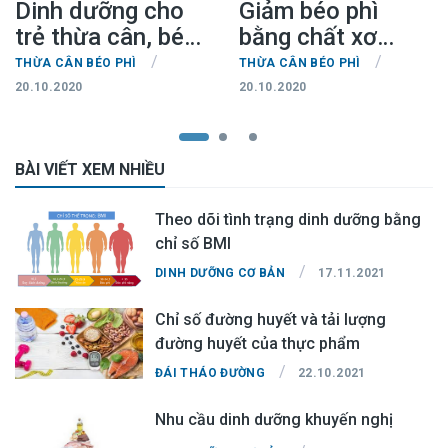
Dinh dưỡng cho
Giảm béo phì
trẻ thừa cân, béo
bằng chất xơ
phì
trong thực phẩm
/
/
THỪA CÂN BÉO PHÌ
THỪA CÂN BÉO PHÌ
20.10.2020
20.10.2020
BÀI VIẾT XEM NHIỀU
Theo dõi tình trạng dinh dưỡng bằng
chỉ số BMI
/
DINH DƯỠNG CƠ BẢN
17.11.2021
Chỉ số đường huyết và tải lượng
đường huyết của thực phẩm
/
ĐÁI THÁO ĐƯỜNG
22.10.2021
Nhu cầu dinh dưỡng khuyến nghị