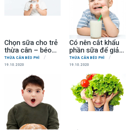
Chọn sữa cho trẻ
Có nên cắt khẩu
thừa cân – béo
phần sữa để giảm
phì
béo phì cho bé?
/
/
THỪA CÂN BÉO PHÌ
THỪA CÂN BÉO PHÌ
19.10.2020
19.10.2020