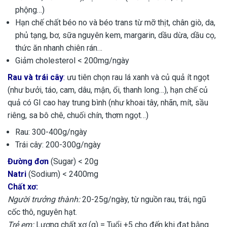
phộng…)
Hạn chế chất béo no và béo trans từ mỡ thịt, chân giò, da,
phủ tạng, bơ, sữa nguyên kem, margarin, dầu dừa, dầu cọ,
thức ăn nhanh chiên rán…
Giảm cholesterol < 200mg/ngày
Rau và trái cây
:
ưu tiên chọn rau lá xanh và củ quả ít ngọt
(như bưởi, táo, cam, dâu, mận, ổi, thanh long…), hạn chế củ
quả có GI cao hay trung bình (như khoai tây, nhãn, mít, sầu
riêng, sa bô chê, chuối chín, thơm ngọt…)
Rau: 300-400g/ngày
Trái cây: 200-300g/ngày
Đường đơn
(Sugar) < 20g
Natri
(Sodium) < 2400mg
Chất xơ:
Người trưởng thành:
20-25g/ngày, từ nguồn rau, trái, ngũ
cốc thô, nguyên hạt.
Trẻ em:
Lượng chất xơ (g) = Tuổi +5 cho đến khi đạt bằng