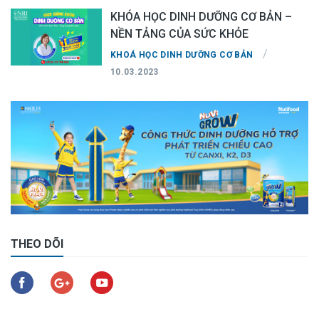
KHÓA HỌC DINH DƯỠNG CƠ BẢN –
NỀN TẢNG CỦA SỨC KHỎE
/
KHOÁ HỌC DINH DƯỠNG CƠ BẢN
10.03.2023
THEO DÕI