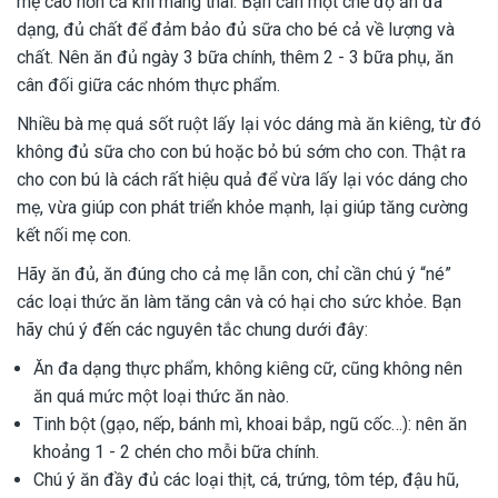
mẹ cao hơn cả khi mang thai. Bạn cần một chế độ ăn đa
dạng, đủ chất để đảm bảo đủ sữa cho bé cả về lượng và
chất. Nên ăn đủ ngày 3 bữa chính, thêm 2 - 3 bữa phụ, ăn
cân đối giữa các nhóm thực phẩm.
Nhiều bà mẹ quá sốt ruột lấy lại vóc dáng mà ăn kiêng, từ đó
không đủ sữa cho con bú hoặc bỏ bú sớm cho con. Thật ra
cho con bú là cách rất hiệu quả để vừa lấy lại vóc dáng cho
mẹ, vừa giúp con phát triển khỏe mạnh, lại giúp tăng cường
kết nối mẹ con.
Hãy ăn đủ, ăn đúng cho cả mẹ lẫn con, chỉ cần chú ý “né”
các loại thức ăn làm tăng cân và có hại cho sức khỏe. Bạn
hãy chú ý đến các nguyên tắc chung dưới đây:
Ăn đa dạng thực phẩm, không kiêng cữ, cũng không nên
ăn quá mức một loại thức ăn nào.
Tinh bột (gạo, nếp, bánh mì, khoai bắp, ngũ cốc…): nên ăn
khoảng 1 - 2 chén cho mỗi bữa chính.
Chú ý ăn đầy đủ các loại thịt, cá, trứng, tôm tép, đậu hũ,