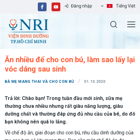
Đăng nhập
Tiếng Việt
Ăn nhiều để cho con bú, làm sao lấy lại
vóc dáng sau sinh
/
BÀ MẸ MANG THAI VÀ CHO CON BÚ
01.10.2020
Trả lời:
Ch
à
o b
ạ
n! Trong tu
ầ
n
đầ
u m
ớ
i sinh, s
ữ
a m
ẹ
th
ườ
ng ch
ư
a nhi
ề
u nh
ư
ng r
ấ
t gi
à
u n
ă
ng l
ượ
ng, gi
à
u
d
ưỡ
ng ch
ấ
t v
à
th
ườ
ng
đá
p
ứ
ng
đủ
nhu c
ầ
u c
ủ
a b
é
, do
đó
b
ạ
n kh
ô
ng n
ê
n qu
á
lo l
ắ
ng.
Về chế độ ăn, giai đoạn cho con bú, nhu cầu dinh dưỡng của