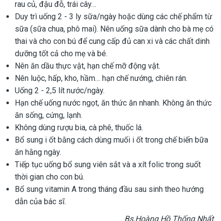
rau củ, đậu đỗ, trái cây…
Duy trì uống 2 - 3 ly sữa/ngày hoặc dùng các chế phẩm từ
sữa (sữa chua, phô mai). Nên uống sữa dành cho bà mẹ có
thai và cho con bú để cung cấp đủ can xi và các chất dinh
dưỡng tốt cả cho mẹ và bé.
Nên ăn dầu thực vật, hạn chế mỡ động vật.
Nên luộc, hấp, kho, hầm… hạn chế nướng, chiên rán.
Uống 2 - 2,5 lít nước/ngày.
Hạn chế uống nước ngọt, ăn thức ăn nhanh. Không ăn thức
ăn sống, cứng, lạnh.
Không dùng rượu bia, cà phê, thuốc lá.
Bổ sung i ốt bằng cách dùng muối i ốt trong chế biến bữa
ăn hằng ngày.
Tiếp tục uống bổ sung viên sắt và a xít folic trong suốt
thời gian cho con bú.
Bổ sung vitamin A trong tháng đầu sau sinh theo hướng
dẫn của bác sĩ.
Bs.Hoàng Hồ Thống Nhất