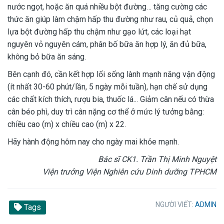
nước ngọt, hoặc ăn quá nhiều bột đường… tăng cường các
thức ăn giúp làm chậm hấp thu đường như rau, củ quả, chọn
lựa bột đường hấp thu chậm như gạo lứt, các loại hạt
nguyên vỏ nguyên cám, phân bố bữa ăn hợp lý, ăn đủ bữa,
không bỏ bữa ăn sáng.
Bên cạnh đó, cần kết hợp lối sống lành mạnh năng vận động
(ít nhất 30-60 phút/lần, 5 ngày mỗi tuần), hạn chế sử dụng
các chất kích thích, rượu bia, thuốc lá... Giảm cân nếu có thừa
cân béo phì, duy trì cân nặng cơ thể ở mức lý tưởng bằng:
chiều cao (m) x chiều cao (m) x 22.
Hãy hành động hôm nay cho ngày mai khỏe mạnh.
Bác sĩ CK1. Trần Thị Minh Nguyệt
Viện trưởng Viện Nghiên cứu Dinh dưỡng TPHCM
NGƯỜI VIẾT:
ADMIN
Tags