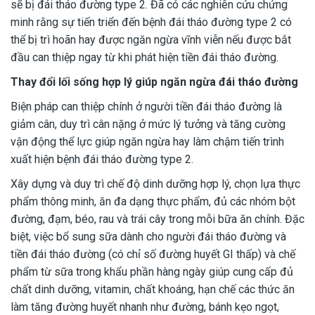
sẽ bị đái tháo đường type 2. Đã có các nghiên cứu chứng
minh rằng sự tiến triển đến bệnh đái tháo đường type 2 có
thể bị trì hoãn hay được ngăn ngừa vĩnh viễn nếu được bắt
đầu can thiệp ngay từ khi phát hiện tiền đái tháo đường.
Thay đổi lối sống hợp lý giúp ngăn ngừa đái tháo đường
Biện pháp can thiệp chính ở người tiền đái tháo đường là
giảm cân, duy trì cân nặng ở mức lý tưởng và tăng cường
vận động thể lực giúp ngăn ngừa hay làm chậm tiến trình
xuất hiện bệnh đái tháo đường type 2.
Xây dựng và duy trì chế độ dinh dưỡng hợp lý, chọn lựa thực
phẩm thông minh, ăn đa dạng thực phẩm, đủ các nhóm bột
đường, đạm, béo, rau và trái cây trong mỗi bữa ăn chính. Đặc
biệt, việc bổ sung sữa dành cho người đái tháo đường và
tiền đái tháo đường (có chỉ số đường huyết GI thấp) và chế
phẩm từ sữa trong khẩu phần hàng ngày giúp cung cấp đủ
chất dinh dưỡng, vitamin, chất khoáng, hạn chế các thức ăn
làm tăng đường huyết nhanh như đường, bánh kẹo ngọt,