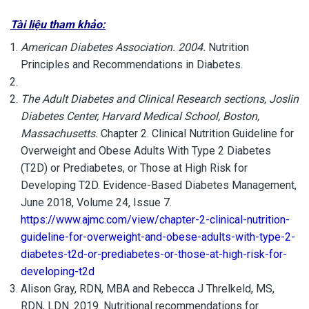
Tài liệu tham khảo:
American
Diabetes Association. 2004.
Nutrition
Principles and Recommendations in Diabetes.
The Adult Diabetes and Clinical Research sections, Joslin
Diabetes Center, Harvard Medical School, Boston,
Massachusetts.
Chapter 2. Clinical Nutrition Guideline for
Overweight and Obese Adults With Type 2 Diabetes
(T2D) or Prediabetes, or Those at High Risk for
Developing T2D. Evidence-Based Diabetes Management,
June 2018, Volume 24, Issue 7.
https://www.ajmc.com/view/chapter-2-clinical-nutrition-
guideline-for-overweight-and-obese-adults-with-type-2-
diabetes-t2d-or-prediabetes-or-those-at-high-risk-for-
developing-t2d
Alison Gray, RDN, MBA and Rebecca J Threlkeld, MS,
RDN, LDN. 2019. Nutritional recommendations for