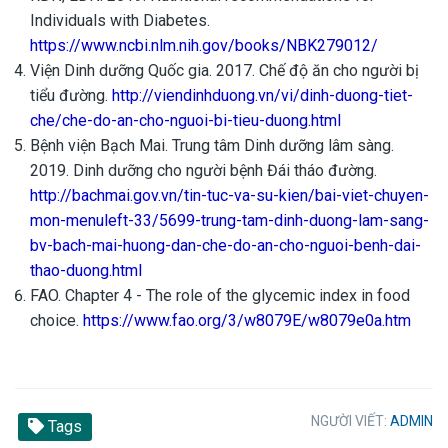
Individuals with Diabetes.
https://www.ncbi.nlm.nih.gov/books/NBK279012/
Viện Dinh dưỡng Quốc gia. 2017. Chế độ ăn cho người bị
tiểu đường.
http://viendinhduong.vn/vi/dinh-duong-tiet-
che/che-do-an-cho-nguoi-bi-tieu-duong.html
Bệnh viện Bạch Mai. Trung tâm Dinh dưỡng lâm sàng.
2019. Dinh dưỡng cho người bệnh Đái tháo đường.
http://bachmai.gov.vn/tin-tuc-va-su-kien/bai-viet-chuyen-
mon-menuleft-33/5699-trung-tam-dinh-duong-lam-sang-
bv-bach-mai-huong-dan-che-do-an-cho-nguoi-benh-dai-
thao-duong.html
FAO. Chapter 4 - The role of the glycemic index in food
choice.
https://www.fao.org/3/w8079E/w8079e0a.htm
NGƯỜI VIẾT:
ADMIN
Tags