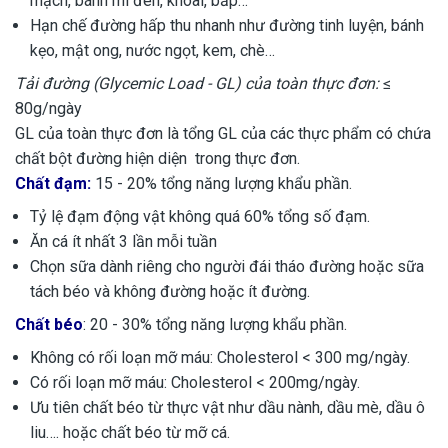
mạch, bánh mì đen, khoai, bắp…
Hạn chế đường hấp thu nhanh như đường tinh luyện, bánh
kẹo, mật ong, nước ngọt, kem, chè…
Tải
đường (
Glycemic Load
- GL) của toàn thực đơn
:
≤
80g/ngày
GL của toàn thực đơn là tổng GL của các thực phẩm có chứa
chất bột đường hiện diện trong thực đơn.
Chất đạm:
15 - 20% tổng năng lượng khẩu phần.
Tỷ lệ đạm động vật không quá 60% tổng số đạm.
Ăn cá ít nhất 3 lần mỗi tuần
Chọn sữa dành riêng cho người đái tháo đường hoặc sữa
tách béo và không đường hoặc ít đường.
Chất béo
: 20 - 30% tổng năng lượng khẩu phần.
Không có rối loạn mỡ máu: Cholesterol < 300 mg/ngày.
Có rối loạn mỡ máu: Cholesterol < 200mg/ngày.
Ưu tiên chất béo từ thực vật như dầu nành, dầu mè, dầu ô
liu…. hoặc chất béo từ mỡ cá.