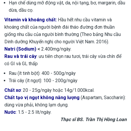
Hạn chế dùng mỡ động vật, da, nội tạng, bơ, margarin, dầu
dừa, dầu cọ.
Vitamin và khoáng chất:
Hầu hết nhu cầu vitamin và
khoáng chất của người bệnh đái tháo đường đơn thuần
giống nhu cầu của người bình thường (Theo bảng Nhu cầu
Dinh dưỡng Khuyến nghị cho người Việt Nam. 2016).
Natri (Sodium)
<
2.400mg/ngày.
Rau và trái cây
: ưu tiên chọn rau tươi, trái cây vừa chín để
có GI và GL thấp
Rau (ít tinh bột): 400 - 500g/ngày
Trái cây (ít ngọt): 100 - 200g/ngày
Chất xơ
:
20 - 25g/ngày hoặc 14g/1.000kcal.
Chất tạo vị ngọt không năng
lượng
(Aspartam, Saccharin):
dùng vừa phải, không lạm dụng.
Nước
:
1.5 - 2.5 lít/ngày.
Thạc sĩ BS. Trần Thị Hồng Loan