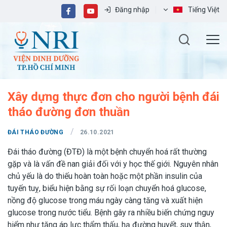
Đăng nhập
Tiếng Việt
Xây dựng thực đơn cho người bệnh đái
tháo đường đơn thuần
/
ĐÁI THÁO ĐƯỜNG
26.10.2021
Đái tháo đường (ĐTĐ) là một bệnh chuyển hoá rất thường
gặp và là vấn đề nan giải đối với y học thế giới. Nguyên nhân
chủ yếu là do thiếu hoàn toàn hoặc một phần insulin của
tuyến tuỵ, biểu hiện bằng sự rối loạn chuyển hoá glucose,
nồng độ glucose trong máu ngày càng tăng và xuất hiện
glucose trong nước tiểu. Bệnh gây ra nhiều biến chứng nguy
hiểm như tăng áp lực thẩm thấu, hạ đường huyết, suy thận,