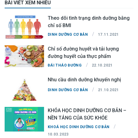
BÀI VIẾT XEM NHIỀU
Theo dõi tình trạng dinh dưỡng bằng
chỉ số BMI
/
DINH DƯỠNG CƠ BẢN
17.11.2021
Chỉ số đường huyết và tải lượng
đường huyết của thực phẩm
/
ĐÁI THÁO ĐƯỜNG
22.10.2021
Nhu cầu dinh dưỡng khuyến nghị
/
DINH DƯỠNG CƠ BẢN
21.10.2021
KHÓA HỌC DINH DƯỠNG CƠ BẢN –
NỀN TẢNG CỦA SỨC KHỎE
/
KHOÁ HỌC DINH DƯỠNG CƠ BẢN
10.03.2023