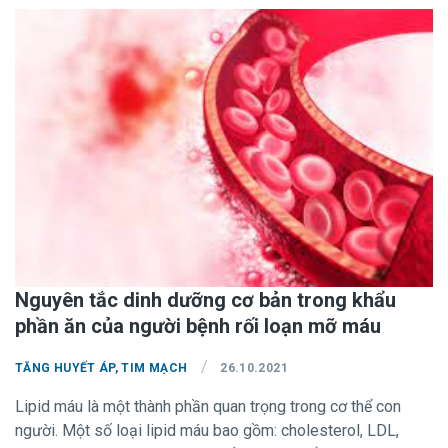
đến suy thận mạn, như đái tháo đường, viêm cầu thận mạn,
tăng huyết áp, gút, béo phì, bệnh tự miễn, viêm gan do virus,
ung thư…Dù nguyên nhân là gì, kết cục cũng làm chức năng
của thận suy giảm và mất dần khả năng lọc, thải chất độc ra
khỏi cơ thể. Ngoài điều trị theo nguyên nhân và cơ chế bệnh
sinh, chế độ dinh dưỡng đóng một vai trò đặc biệt quan
trọng trong việc bảo tồn, duy trì và làm chậm sự suy giảm
chức năng của thận.
Nguyên tắc dinh dưỡng cơ bản trong khẩu
phần ăn của người bệnh rối loạn mỡ máu
/
TĂNG HUYẾT ÁP, TIM MẠCH
26.10.2021
Lipid máu là một thành phần quan trọng trong cơ thể con
người. Một số loại lipid máu bao gồm: cholesterol, LDL,