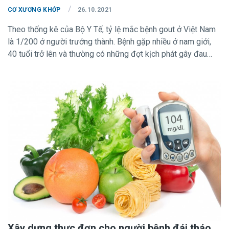
/
CƠ XƯƠNG KHỚP
26.10.2021
Theo thống kê của Bộ Y Tế, tỷ lệ mắc bệnh gout ở Việt Nam
là 1/200 ở người trưởng thành. Bệnh gặp nhiều ở nam giới,
40 tuổi trở lên và thường có những đợt kịch phát gây đau
đớn cho người bệnh. Đây là một bệnh do rối loạn loạn
chuyển hóa chất đạm, liên quan đến tiền sử gia đình có
người bị bệnh gout, người thừa cân và béo phì và thói quen
ăn các thực phẩm chứa nhiều nhân purin, uống rượu bia, dùng
nhiều thuốc lợi tiểu làm tăng axit uric... để hạn chế những cơn
kịch phát và kiểm soát bệnh tốt, ngoài việc sử dụng thuốc
điều trị đặc hiệu, người bệnh cần kiểm soát cân nặng, tập
lluyện cơ thể, có lối sống lành mạnh và áp dụng các nguyên
tắc dinh dưỡng cơ bản dành cho người bệnh gout vào thực
đơn hàng ngày.
Xây dựng thực đơn cho người bệnh đái tháo