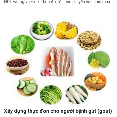
HDL và triglyceride. Theo đó, rối loạn chuyển hóa lipid máu
được định nghĩa khi có một hoặc nhiều thành phần bị rối loạn
như: tăng triglyceride máu, tăng cholesterol toàn phần trong
máu, tăng LDL-cholesterol (cholesrol xấu) hoặc giảm HDL-
cholesterol (cholesterol tốt). Nguyên nhân gây ra rối loạn
lipid máu thường là béo phì, hội chứng chuyển hóa, ăn quá
nhiều chất béo, thừa năng lượng, thiếu vận động. Để điều trị,
ngoài thuốc và tập luyện cơ thể, chế độ ăn có vai trò đặc biệt
quan trọng trong việc kiểm soát và duy trì lượng lipid máu ở
mức bình thường.
Xây dựng thực đơn cho người bệnh gút (gout)