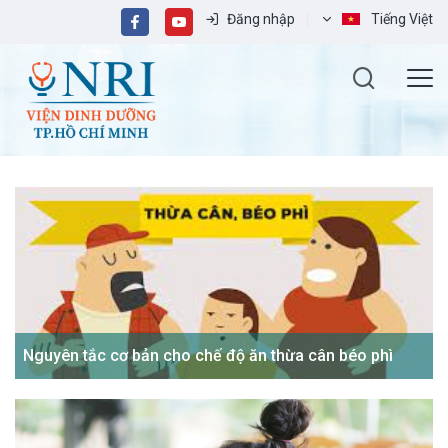
Đăng nhập
Tiếng Việt
Nguyên tắc cơ bản cho chế độ ăn thừa cân béo phì