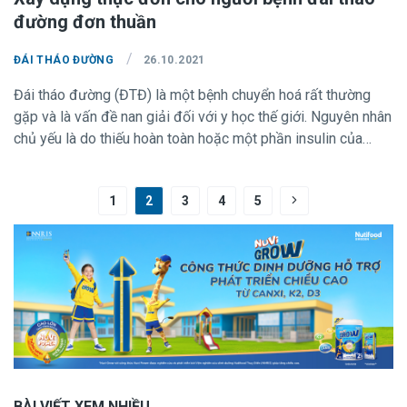
đường đơn thuần
/
ĐÁI THÁO ĐƯỜNG
26.10.2021
Đái tháo đường (ĐTĐ) là một bệnh chuyển hoá rất thường
gặp và là vấn đề nan giải đối với y học thế giới. Nguyên nhân
chủ yếu là do thiếu hoàn toàn hoặc một phần insulin của
tuyến tuỵ, biểu hiện bằng sự rối loạn chuyển hoá glucose,
nồng độ glucose trong máu ngày càng tăng và xuất hiện
1
2
3
4
5
glucose trong nước tiểu. Bệnh gây ra nhiều biến chứng nguy
hiểm như tăng áp lực thẩm thấu, hạ đường huyết, suy thận,
bệnh lý võng mạc, vết loét lâu lành … Trong điều trị ĐTĐ,
ngoài các giải pháp dược lý, vận động, dinh dưỡng được coi
là một giải pháp đặc biệt quan trọng trong việc kiểm soát sự
ổn định đường huyết, hạn chế và trì hoãn các biến chứng của
bệnh.
BÀI VIẾT XEM NHIỀU