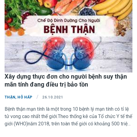
đường tiêu hóa, chán ăn, buồn nôn, phù nề, ngứa toàn thân…
làm giảm chất lượng cuộc sống của người bệnh. Để cải thiện
các triệu chứng, giảm nguy cơ tổn thương nội tạng nghiêm
trọng và làm chậm tiến trình thận suy, song song với thuốc
điều trị thì tùy vào phương pháp lọc máu người bệnh cần có
một chế độ ăn tương thích.
Xây dựng thực đơn cho người bệnh suy thận
mãn tính đang điều trị bảo tồn
/
THẬN, HÔ HẤP
26.10.2021
Bệnh thận mạn tính là một trong 10 bệnh lý mạn tính có tỉ lệ
tử vong cao nhất thế giới.Theo thống kê của Tổ chức Y tế thế
giới (WHO)năm 2018, trên toàn thế giới có khoảng 500 triệu
người mắc bệnh thận mạn tính. Có rất nhiều nguyên nhân dẫn