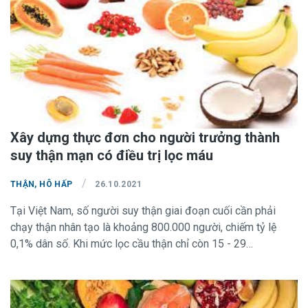
Xây dựng thực đơn cho người trưởng thành
suy thận mạn có điều trị lọc máu
/
THẬN, HÔ HẤP
26.10.2021
Tại Việt Nam, số người suy thận giai đoạn cuối cần phải
chạy thận nhân tạo là khoảng 800.000 người, chiếm tỷ lệ
0,1% dân số. Khi mức lọc cầu thận chỉ còn 15 - 29
ml/phút/1.73 m3 (tương ứng với giai đoạn 4 của suy thận
mạn), chức năng lọc và thải độc của thận bị suy giảm trầm
trọng, sẽ xuất hiện các triệu chứng như da xanh, xuất huyết