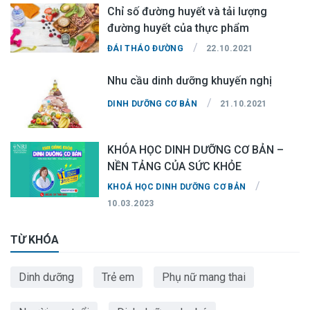
Chỉ số đường huyết và tải lượng
đường huyết của thực phẩm
/
ĐÁI THÁO ĐƯỜNG
22.10.2021
Nhu cầu dinh dưỡng khuyến nghị
/
DINH DƯỠNG CƠ BẢN
21.10.2021
KHÓA HỌC DINH DƯỠNG CƠ BẢN –
NỀN TẢNG CỦA SỨC KHỎE
/
KHOÁ HỌC DINH DƯỠNG CƠ BẢN
10.03.2023
TỪ KHÓA
Dinh dưỡng
Trẻ em
Phụ nữ mang thai