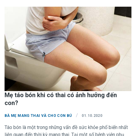
Vấn đề là mẹ hãy ăn thông minh, cân đối, đủ chất dinh
dưỡng, kết hợp với chế độ vận động, tập luyện nhẹ nhàng và
đều đặn, để giúp cho không chỉ con phát triển toàn diện, tăng
trưởng tốt trong bụng mẹ, mà còn giúp mẹ khỏe, không bị
tăng cân quá mức và mau lấy lại vóc dáng sau sinh.
Mẹ táo bón khi có thai có ảnh hưởng đến
con?
/
BÀ MẸ MANG THAI VÀ CHO CON BÚ
01.10.2020
Táo bón là một trong những vấn đề sức khỏe phổ biến nhất
liên quan đến thời kỳ mang thai. Tại một số bệnh viện phụ