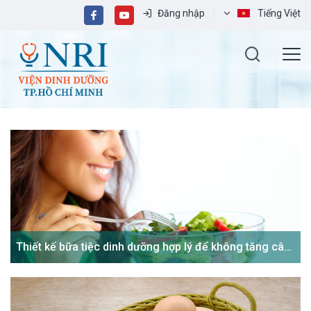
Đăng nhập
Tiếng Việt
Thiết kế bữa tiệc dinh dưỡng hợp lý để không tăng cân
mùa lễ hội