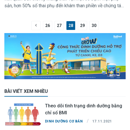
sản, hơn 50% số thai phụ đến khám than phiền về chứng táo
bón. Tuy nhiên, rất nhiều chị em trong số đó vẫn còn chủ
quan, chưa biết cách điều trị và phòng tránh.
26
27
28
29
30
BÀI VIẾT XEM NHIỀU
Theo dõi tình trạng dinh dưỡng bằng
chỉ số BMI
/
DINH DƯỠNG CƠ BẢN
17.11.2021