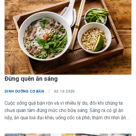
Đừng quên ăn sáng
/
DINH DƯỠNG CƠ BẢN
02.10.2020
Cuộc sống quá bận rộn và vì nhiều lý do, đôi khi chúng ta
chưa quan tâm đúng mức cho bữa sáng. Sáng ra có gì ăn
nấy, ăn qua loa đại khái, uống cốc cà phê, thậm chí nhịn ăn
rồi đi làm. Đây là thói quen hoàn toàn không tốt cho sức
khỏe với nhiều hậu quả xấu nếu bạn bỏ bữa ăn sáng thường