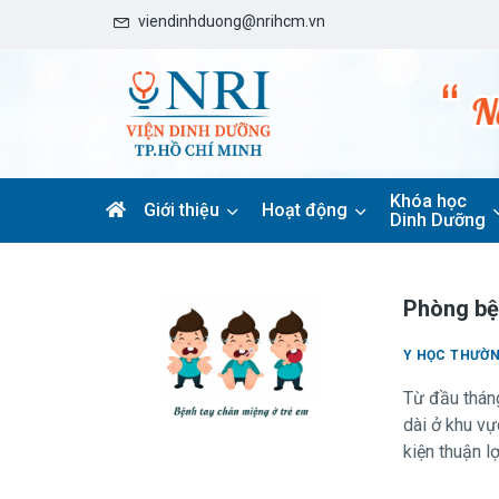
viendinhduong@nrihcm.vn
Khóa học
Giới thiệu
Hoạt động
Dinh Dưỡng
Phòng bệ
Y HỌC THƯỜ
Từ đầu tháng
dài ở khu vự
kiện thuận l
Bên cạnh dịc