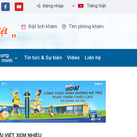
Đăng nhập
Tiếng Việt
Đặt lịch khám
Tìm phòng khám
dụng
Tin tức & Sự kiện
Video
Liên hệ
 minh
ÀI VIẾT XEM NHIỀU