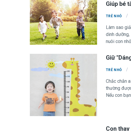
miệng đang g
Giúp bé 
/
TRẺ NHỎ
Làm sao giải
dinh dưỡng,
nuôi con nhỏ
động không nh
của trẻ, và 
Giữ "Dán
các bệnh mãn
chậm tăng câ
/
TRẺ NHỎ
về kiến thứ
Chắc chắn a
ăn không câ
thường được 
trẻ… Và còn 
Nếu con bạn
nhiều gây ti
bệnh nhiễm t
ăn tâm lý...
tham gia các
rất mau mệt 
Con thay