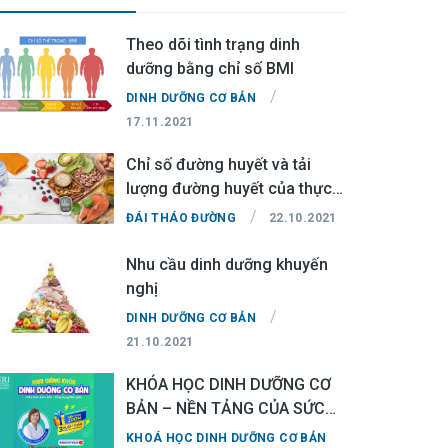
Theo dõi tình trạng dinh
dưỡng bằng chỉ số BMI
/
DINH DƯỠNG CƠ BẢN
17.11.2021
Chỉ số đường huyết và tải
lượng đường huyết của thực
phẩm
/
ĐÁI THÁO ĐƯỜNG
22.10.2021
Nhu cầu dinh dưỡng khuyến
nghị
/
DINH DƯỠNG CƠ BẢN
21.10.2021
KHÓA HỌC DINH DƯỠNG CƠ
BẢN – NỀN TẢNG CỦA SỨC
KHỎE
KHOÁ HỌC DINH DƯỠNG CƠ BẢN