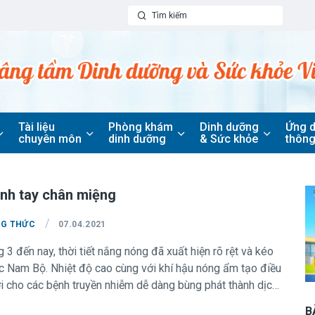
Tài liệu
Phòng khám
Dinh dưỡng
Ứng 
chuyên môn
dinh dưỡng
& Sức khỏe
thông
nh tay chân miệng
/
NG THỨC
07.04.2021
 3 đến nay, thời tiết nắng nóng đã xuất hiện rõ rệt và kéo
c Nam Bộ. Nhiệt độ cao cùng với khí hậu nóng ẩm tạo điều
ợi cho các bệnh truyền nhiễm dễ dàng bùng phát thành dịch.
h sốt xuất huyết và thủy đậu thì số lượng trẻ bị tay chân
B