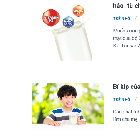
hảo" từ c
/
TRẺ NHỎ
Muốn xương d
mặt của bộ 3
K2. Tại sao?
Bí kíp củ
/
TRẺ NHỎ
Con phát tri
làm cha mẹ. 