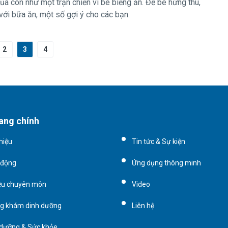
ủa con như một trận chiến vì bé biếng ăn. Để bé hứng thú,
ới bữa ăn, một số gợi ý cho các bạn.
2
3
4
ang chính
thiệu
Tin tức & Sự kiện
 động
Ứng dụng thông minh
iệu chuyên môn
Video
g khám dinh dưỡng
Liên hệ
 dưỡng & Sức khỏe