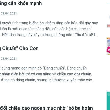
ia tăng nhanh với nhiều biến chứng nặng.
tăng cân khỏe mạnh
03.04.2021
 quyết tình trạng biếng ăn, chậm tăng cân kéo dài gây suy
 luôn là mối quan tâm hàng đầu của các bậc cha mẹ khi
. Nếu tình trạng này xảy ra trong những năm đầu đời sẽ tác
ỏ tới sự phát triển về thể chất, tinh thần và trí tuệ hiện tại
còn dẫn đến hậu quả là trẻ bị thấp còi và có nguy cơ dễ mắc
g Chuẩn" Cho Con
 tính về sau. Có rất nhiều nguyên nhân dẫn đến tình trạng
n, trong đó chủ yếu là do người nuôi dưỡng thiếu hiểu biết
03.04.2021
c dinh dưỡng dẫn đến sai lầm trong cách chăm sóc, chế độ
i cũng mong con mình có “Dáng chuẩn”. Dáng chuẩn
n bằng, thiếu số lượng và chất lượng các dưỡng chất cho
nhận diện bởi trẻ có cân nặng và chiều cao đạt chuẩn.
có thể do trẻ thường xuyên bị ốm, kém hấp thu, chạy nhảy
 đang có dáng chuẩn, nhưng lại thường xuyên mắc các
êu tốn calo hoặc do trẻ bị ép ăn không đúng cách gây biếng
rùng, trong giờ học thường xuyên kém tập trung và khi
 hoạt động thể lực đòi hỏi đến sức mạnh và độ dẻo dai lại
thì không thể xem là “Dáng chuẩn” toàn diện.
 đổi chiều cao ngoạn mục nhờ "bộ ba hoàn