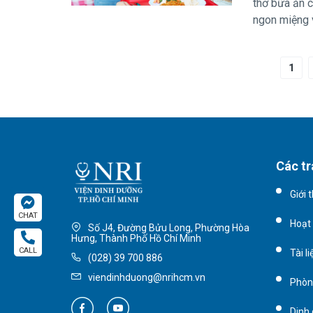
thở bữa ăn c
ngon miệng v
1
Các tr
Giới 
CHAT
Hoạt
Số J4, Đường Bửu Long, Phường Hòa
Hưng, Thành Phố Hồ Chí Minh
CALL
Tài l
(028) 39 700 886
viendinhduong@nrihcm.vn
Phòn
Dinh