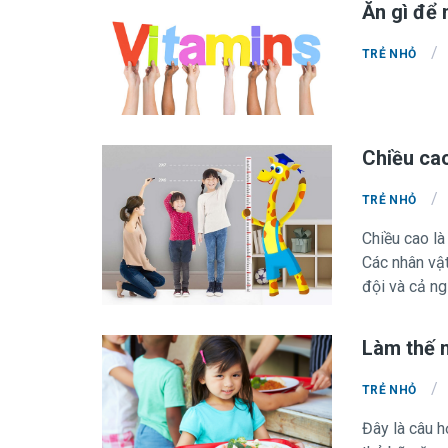
Ăn gì để
/
TRẺ NHỎ
Chiều cao
/
TRẺ NHỎ
Chiều cao là
Các nhân vật có tiếng
đội và cả ng
luôn là mơ ư
Làm thế n
/
TRẺ NHỎ
Đây là câu h