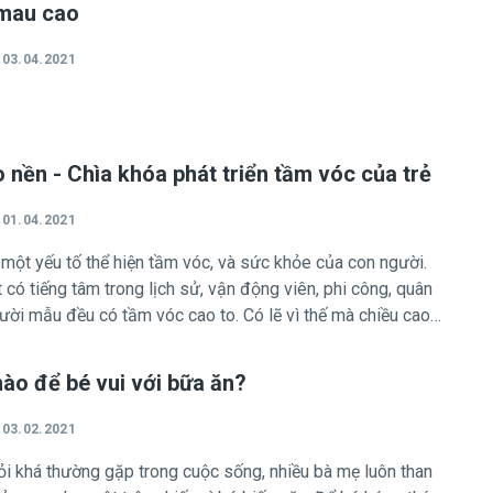
 mau cao
03.04.2021
 nền - Chìa khóa phát triển tầm vóc của trẻ
01.04.2021
 một yếu tố thể hiện tầm vóc, và sức khỏe của con người.
 tâm trong lịch sử, vận động viên, phi công, quân
ười mẫu đều có tầm vóc cao to. Có lẽ vì thế mà chiều cao
ớc của nhiều bạn trẻ và các bậc cha mẹ.
ào để bé vui với bữa ăn?
03.02.2021
ỏi khá thường gặp trong cuộc sống, nhiều bà mẹ luôn than