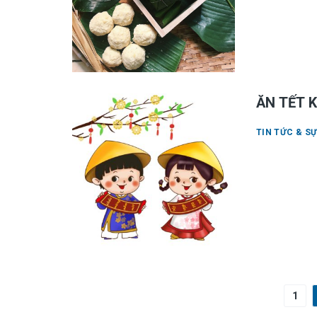
ĂN TẾT 
TIN TỨC & SỰ
1