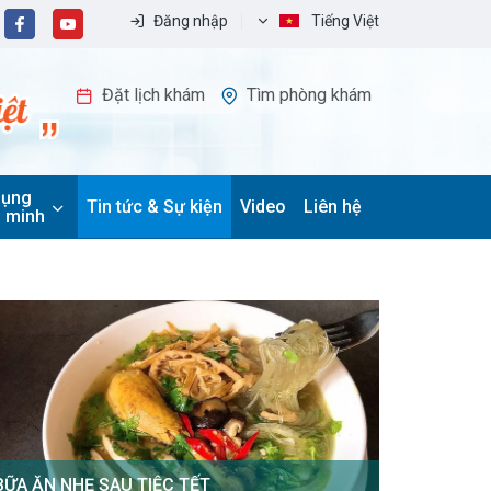
Đăng nhập
Tiếng Việt
Đặt lịch khám
Tìm phòng khám
dụng
Tin tức & Sự kiện
Video
Liên hệ
 minh
BỮA ĂN NHẸ SAU TIỆC TẾT