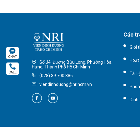
Các tr
Giới 
CHAT
Hoạt
Số J4, Đường Bửu Long, Phường Hòa
Hưng, Thành Phố Hồ Chí Minh
CALL
Tài l
(028) 39 700 886
viendinhduong@nrihcm.vn
Phòn
Dinh