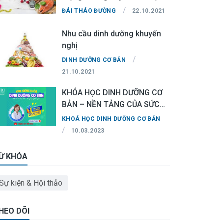
phẩm
/
ĐÁI THÁO ĐƯỜNG
22.10.2021
Nhu cầu dinh dưỡng khuyến
nghị
/
DINH DƯỠNG CƠ BẢN
21.10.2021
KHÓA HỌC DINH DƯỠNG CƠ
BẢN – NỀN TẢNG CỦA SỨC
KHỎE
KHOÁ HỌC DINH DƯỠNG CƠ BẢN
/
10.03.2023
Ừ KHÓA
Sự kiện & Hội thảo
HEO DÕI