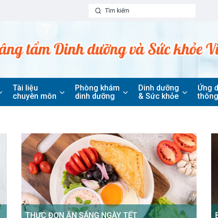
Tài liệu
Phòng khám
Dinh dưỡng
Ứng 
chuyên môn
dinh dưỡng
& Sức khỏe
thông
THỰC ĐƠN ĂN SÁNG NGÀY TẾT