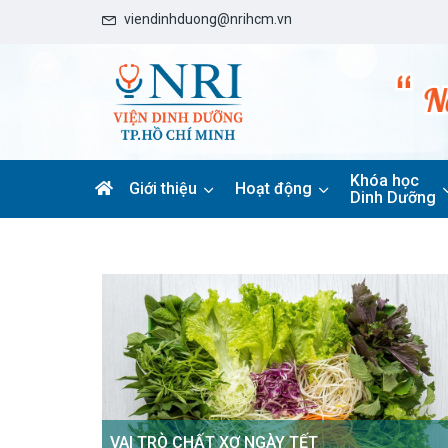
viendinhduong@nrihcm.vn
Khóa học
Giới thiệu
Hoạt động
Dinh Dưỡng
VAI TRÒ CHẤT XƠ NGÀY TẾT